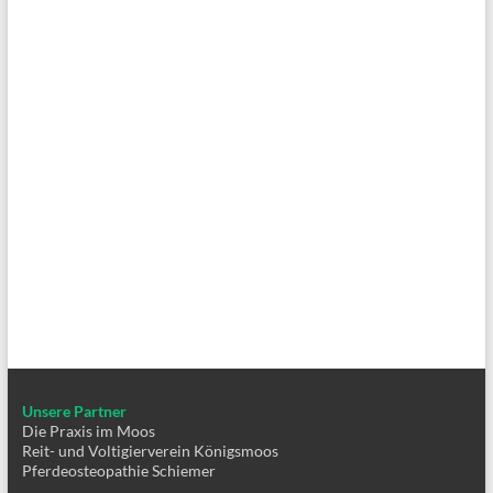
Unsere Partner
Die Praxis im Moos
Reit- und Voltigierverein Königsmoos
Pferdeosteopathie Schiemer