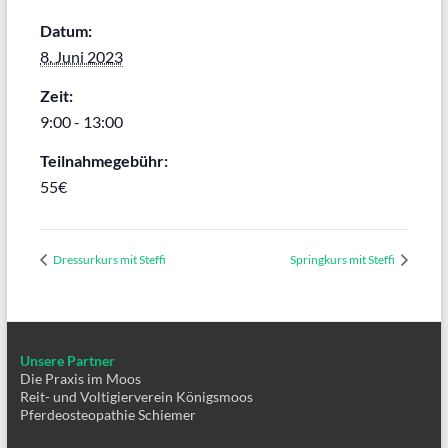
Datum:
8. Juni 2023
Zeit:
9:00 - 13:00
Teilnahmegebühr:
55€
Dressurkurs mit Steffi
Springkurs mit Steffi
Unsere Partner
Die Praxis im Moos
Reit- und Voltigierverein Königsmoos
Pferdeosteopathie Schiemer